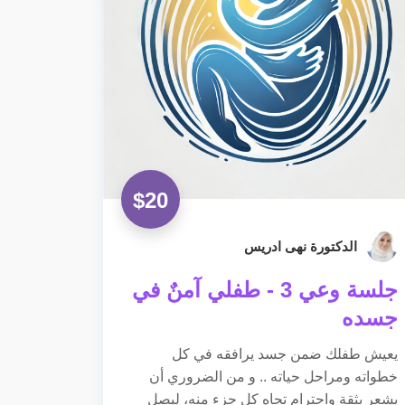
$
20
الدكتورة نهى ادريس
جلسة وعي 3 - طفلي آمنٌ في
جسده
يعيش طفلك ضمن جسد يرافقه في كل
خطواته ومراحل حياته .. و من الضروري أن
يشعر بثقة واحترام تجاه كل جزء منه، ليصل